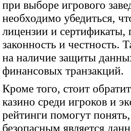
при выборе игрового заве
необходимо убедиться, чт
лицензии и сертификаты,
законность и честность. 
на наличие защиты данных
финансовых транзакций.
Кроме того, стоит обрати
казино среди игроков и э
рейтинги помогут понять
безопасным является данн