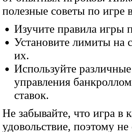
полезные советы по игре в
Изучите правила игры пе
Установите лимиты на 
их.
Используйте различные 
управления банкроллом
ставок.
Не забывайте, что игра в
удовольствие, поэтому не 