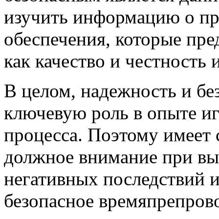
изучить информацию о пр
обеспечения, которые пре
как качество и честность 
В целом, надежность и бе
ключевую роль в опыте иг
процесса. Поэтому имеет 
должное внимание при вы
негативных последствий и
безопасное времяпрепров