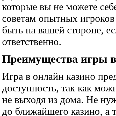
которые вы не можете себ
советам опытных игроков 
быть на вашей стороне, ес
ответственно.
Преимущества игры в
Игра в онлайн казино пре
доступность, так как можн
не выходя из дома. Не ну
до ближайшего казино, а 