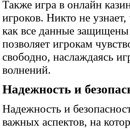
Также игра в онлайн кази
игроков. Никто не узнает, 
как все данные защищены
позволяет игрокам чувств
свободно, наслаждаясь и
волнений.
Надежность и безопас
Надежность и безопасност
важных аспектов, на кото