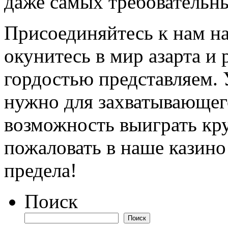
даже самых требовательны
Присоединяйтесь к нам на 
окунитесь в мир азарта и 
гордостью представляем. У
нужно для захватывающег
возможность выиграть кр
пожаловать в наше казино
предела!
Поиск
Поиск