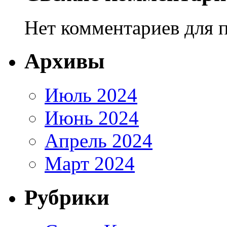
Нет комментариев для 
Архивы
Июль 2024
Июнь 2024
Апрель 2024
Март 2024
Рубрики