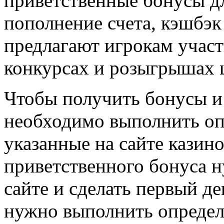
приветственные бонусы дл
пополнение счета, кэшбэк
предлагают игрокам участ
конкурсах и розыгрышах 
Чтобы получить бонусы и 
необходимо выполнить оп
указанные на сайте казин
приветственного бонуса н
сайте и сделать первый де
нужно выполнить определ