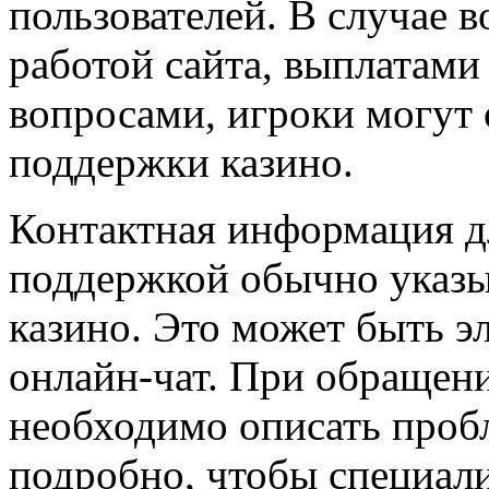
пользователей. В случае 
работой сайта, выплатам
вопросами, игроки могут 
поддержки казино.
Контактная информация дл
поддержкой обычно указы
казино. Это может быть э
онлайн-чат. При обращен
необходимо описать проб
подробно, чтобы специал