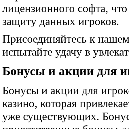
лицензионного софта, что
защиту данных игроков.
Присоединяйтесь к нашем
испытайте удачу в увлека
Бонусы и акции для и
Бонусы и акции для игрок
казино, которая привлека
уже существующих. Бонус