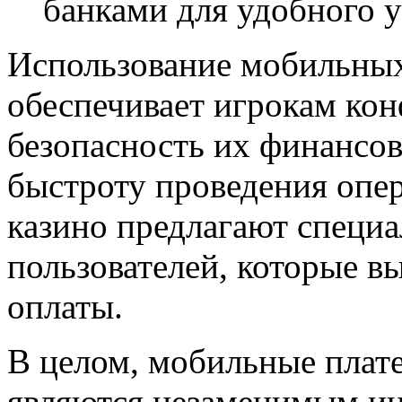
банками для удобного у
Использование мобильных
обеспечивает игрокам ко
безопасность их финансов
быстроту проведения опер
казино предлагают специа
пользователей, которые 
оплаты.
В целом, мобильные плат
являются незаменимым ин